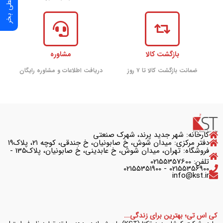
بازگشت کالا
مشاوره
ضمانت بازگشت کالا تا ۷ روز
دریافت اطلاعات و مشاوره رایگان
کارخانه: شهر جدید پرند، شهرک صنعتی
دفتر مرکزی: میدان شوش، خ صابونیان، خ جندقی، کوچه ۲۱، پلاک۱۹
فروشگاه: تهران، میدان شوش، خ عابدینی، خ صابونیان، پلاک135 -
تلفن: 02155357600
02155356900 - 02155351900
info@kst.ir
کی اس تی؛ بهترین برای زندگی...