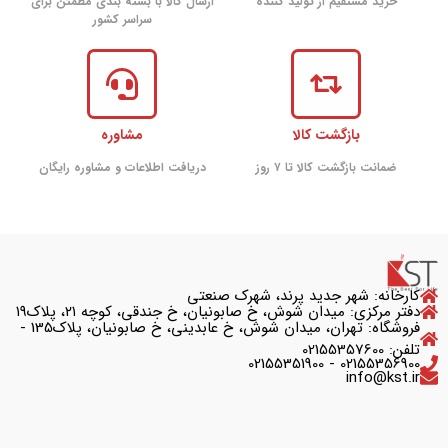
خرید مستقیم از تولید کننده
ارسال کالا با بسته بندی مطمئن برای
سراسر کشور
بازگشت کالا
مشاوره
ضمانت بازگشت کالا تا ۷ روز
دریافت اطلاعات و مشاوره رایگان
کارخانه: شهر جدید پرند، شهرک صنعتی
دفتر مرکزی: میدان شوش، خ صابونیان، خ جندقی، کوچه ۲۱، پلاک۱۹
فروشگاه: تهران، میدان شوش، خ عابدینی، خ صابونیان، پلاک135 -
تلفن: 02155357600
02155356900 - 02155351900
info@kst.ir