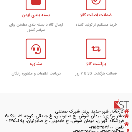
ضمانت اصالت کالا
بسته بندی ایمن
خرید مستقیم از تولید کننده
ارسال کالا با بسته بندی مطمئن برای
سراسر کشور
بازگشت کالا
مشاوره
ضمانت بازگشت کالا تا ۷ روز
دریافت اطلاعات و مشاوره رایگان
کارخانه: شهر جدید پرند، شهرک صنعتی
دفتر مرکزی: میدان شوش، خ صابونیان، خ جندقی، کوچه ۲۱، پلاک۱۹
فروشگاه: تهران، میدان شوش، خ عابدینی، خ صابونیان، پلاک135 -
تلفن: 02155357600
02155356900 - 02155351900