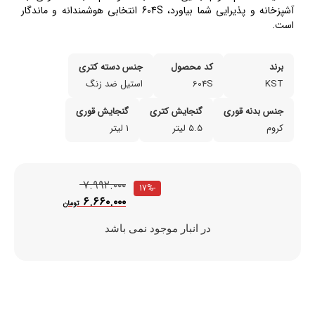
آشپزخانه و پذیرایی شما بیاورد، 604S انتخابی هوشمندانه و ماندگار
است.
برند
کد محصول
جنس دسته کتری
KST
604S
استیل ضد زنگ
جنس بدنه قوری
گنجایش کتری
گنجایش قوری
کروم
5.5 لیتر
1 لیتر
۷.۹۹۲.۰۰۰
-17%
۶.۶۶۰.۰۰۰
تومان
در انبار موجود نمی باشد