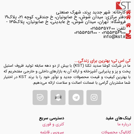
کارخانه: شهر جدید پرند، شهرک صنعتی
دفتر مرکزی: میدان شوش، خ صابونیان، خ جندقی، کوچه ۲۱، پلاک۱۹
فروشگاه: تهران، میدان شوش، خ عابدینی، خ صابونیان، پلاک135 -
تلفن: 02155357600
02155356900 - 02155351900
info@kst.ir
کی اس تی؛ بهترین برای زندگی...
ما در شرکت کوشا سدید تکتا (KST) با بیش از دو دهه سابقه تولید ظروف استیل
پخت و پز و پذیرایی آشپزخانه و ارائه آن به بازارهای داخلی و خارجی مفتخریم که
با بهترین کیفیت و قیمت محصولات جدید و نوآور خود را با برند KST در اختیار
شما مشتریان گرامی با ضمانت اصالت و سلامت ارائه می‌دهیم.
لینک‌های مفید
دسترسی سریع
درباره ما
کتری و قوری
کاتالوگ محصولات
سرویس قابلمه