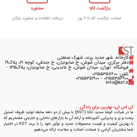
بازگشت کالا
مشاوره
ضمانت بازگشت کالا تا ۷ روز
دریافت اطلاعات و مشاوره رایگان
کارخانه: شهر جدید پرند، شهرک صنعتی
دفتر مرکزی: میدان شوش، خ صابونیان، خ جندقی، کوچه ۲۱، پلاک۱۹
فروشگاه: تهران، میدان شوش، خ عابدینی، خ صابونیان، پلاک135 -
تلفن: 02155357600
02155356900 - 02155351900
info@kst.ir
کی اس تی؛ بهترین برای زندگی...
ما در شرکت کوشا سدید تکتا (KST) با بیش از دو دهه سابقه تولید ظروف استیل
پخت و پز و پذیرایی آشپزخانه و ارائه آن به بازارهای داخلی و خارجی مفتخریم که
با بهترین کیفیت و قیمت محصولات جدید و نوآور خود را با برند KST در اختیار
شما مشتریان گرامی با ضمانت اصالت و سلامت ارائه می‌دهیم.