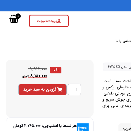
0
ورود/عضویت
تماس با ما
 4035SG
۹.۸۱۶.۰۰۰
-17%
۸.۱۸۰.۰۰۰
تومان
ی و کیفیت ساخت ممتاز است.
خروجی، جلوه‌ای لوکس و
افزودن به سبد خرید
رح یونانی طلایی،
برای جوش سریع و
ی، این ست را به گزینه‌ای عالی برای
هر قسط با اسنپ‌پی:
۲.۰۴۵.۰۰۰
تومان
تری: