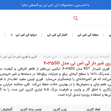
با اسنپ‌پی، محصولات کی اس تی رو قسطی بخر!
ی
مجله کی اس تی
اخبار کی اس تی
درباره کی اس تی
 آشپزخانه کی اس تی
/
کتری و قوری
/
کتری شیردار
/
کتری و قوری شیر دار کی اس تی مدل
 شیر دار کی اس تی مدل 4035SG
ست کتری و قوری شیر‌دار KST مدل 4035SG، ترکیبی بی‌نظیر از ظاهر اشراف
بدنه‌ی استیل ضدزنگ 18/10 با سطح آینه‌ای براق و جزئیات یراق‌طلا در دسته‌ها و شیر 
 می‌کند که هر آشپزخانه‌ای را چشمگیرتر می‌سازد. قوری چینی سفید لعاب‌دار با ط
ایی، طعم چای و دمنوش‌ها را در بهترین حالت حفظ می‌کند. کفی سه‌لایه حرارتی 
یکنواخت، سازگاری با اجاق گاز و وارمر، و ظرفیت بزرگ ۵.۵ لیتری کتر
ی‌ها و استفاده روزمره تبدیل کرده است.
ابعاد کتری:
وزن کتری:
جنس بدنه‌ کتری:
گنجایش ک