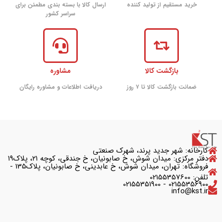
خرید مستقیم از تولید کننده
ارسال کالا با بسته بندی مطمئن برای
سراسر کشور
بازگشت کالا
مشاوره
ضمانت بازگشت کالا تا ۷ روز
دریافت اطلاعات و مشاوره رایگان
کارخانه: شهر جدید پرند، شهرک صنعتی
دفتر مرکزی: میدان شوش، خ صابونیان، خ جندقی، کوچه ۲۱، پلاک۱۹
فروشگاه: تهران، میدان شوش، خ عابدینی، خ صابونیان، پلاک135 -
تلفن: 02155357600
02155356900 - 02155351900
info@kst.ir