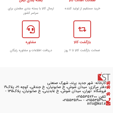
ضمانت اصالت کالا
بسته بندی ایمن
خرید مستقیم از تولید کننده
ارسال کالا با بسته بندی مطمئن برای
سراسر کشور
بازگشت کالا
مشاوره
ضمانت بازگشت کالا تا ۷ روز
دریافت اطلاعات و مشاوره رایگان
کارخانه: شهر جدید پرند، شهرک صنعتی
دفتر مرکزی: میدان شوش، خ صابونیان، خ جندقی، کوچه ۲۱، پلاک۱۹
فروشگاه: تهران، میدان شوش، خ عابدینی، خ صابونیان، پلاک135 -
تلفن: 02155357600
02155356900 - 02155351900
info@kst.ir