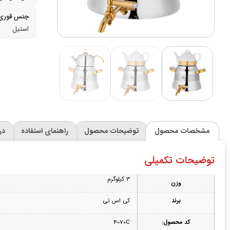
جنس قوری:
استیل
مشخصات محصول
توضیحات محصول
راهنمای استفاده
در
توضیحات تکمیلی
3 کیلوگرم
وزن
برند
کی اس تی
کد محصول:
4070C