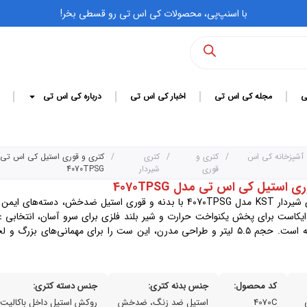
با اسنپ‌پی، محصولات کی اس تی رو قسطی بخر!
ی
مجله کی اس تی
اخبار کی اس تی
درباره کی اس تی
 آشپزخانه کی اس
/
کتری و
/
کتری
/
کتری و قوری استیل کی اس تی
قوری
شیردار
4070TPSG
 استیل کی اس تی مدل 4070TPSG
کتری و قوری شیر‌دار KST مدل 4070TPSG با بدنه و قوری استیل ضدخش، دسته‌ه
یکاست برای پخش یکنواخت حرارت و شیر بلند فلزی برای سرو آسان، انتخابی ع
استفاده روزانه است. حجم ۵.۵ لیتر و طراحی مدرن، این ست را برای مهمانی‌های بز
کد محصول:
جنس بدنه کتری:
جنس دسته کتری:
4070C
استیل ضد زنگ، ضدخش
روکش استیل داخل باکالیت