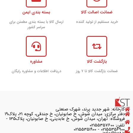
ضمانت اصالت کالا
بسته بندی ایمن
خرید مستقیم از تولید کننده
ارسال کالا با بسته بندی مطمئن برای
سراسر کشور
بازگشت کالا
مشاوره
ضمانت بازگشت کالا تا ۷ روز
دریافت اطلاعات و مشاوره رایگان
کارخانه: شهر جدید پرند، شهرک صنعتی
دفتر مرکزی: میدان شوش، خ صابونیان، خ جندقی، کوچه ۲۱، پلاک۱۹
فروشگاه: تهران، میدان شوش، خ عابدینی، خ صابونیان، پلاک135 -
تلفن: 02155357600
02155356900 - 02155351900