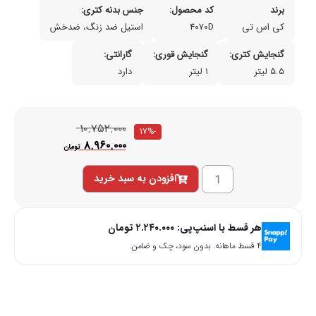
برند
کد محصول:
جنس بدنه کتری:
کی اس تی
4070D
استیل ضد زنگ، ضدخش
گنجایش کتری:
گنجایش قوری:
گارانتی:
۵.۵ لیتر
۱ لیتر
دارد
۱۰.۷۵۲.۰۰۰
-17%
۸.۹۶۰.۰۰۰
تومان
افزودن به سبد خرید
هر قسط با اسنپ‌پی:
۲.۲۴۰.۰۰۰
تومان
۴ قسط ماهانه. بدون سود، چک و ضامن.