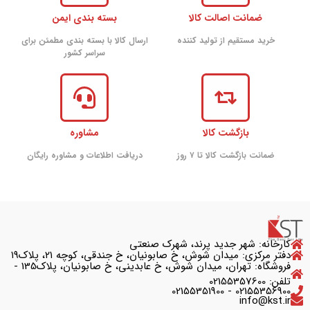
ضمانت اصالت کالا
بسته بندی ایمن
خرید مستقیم از تولید کننده
ارسال کالا با بسته بندی مطمئن برای
سراسر کشور
بازگشت کالا
مشاوره
ضمانت بازگشت کالا تا ۷ روز
دریافت اطلاعات و مشاوره رایگان
کارخانه: شهر جدید پرند، شهرک صنعتی
دفتر مرکزی: میدان شوش، خ صابونیان، خ جندقی، کوچه ۲۱، پلاک۱۹
فروشگاه: تهران، میدان شوش، خ عابدینی، خ صابونیان، پلاک135 -
تلفن: 02155357600
02155356900 - 02155351900
info@kst.ir