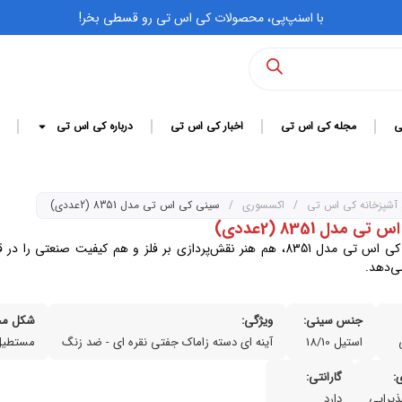
با اسنپ‌پی، محصولات کی اس تی رو قسطی بخر!
ی
مجله کی اس تی
اخبار کی اس تی
درباره کی اس تی
 آشپزخانه کی اس تی
/
اکسسوری
/
سینی کی اس تی مدل 8351 (2عددی)
 مدل 8351 (2عددی)
سینی استیل کی اس تی مدل 8351، هم هنر نقش‌پردازی بر فلز و هم کیفیت صنعت
ی‌دهد.
جنس سینی:
ویژگی:
شکل مح
استیل 18/10
آینه ای دسته زاماک جفتی نقره ای - ضد زنگ
مستطیل
:
گارانتی:
ذیرایی
دارد