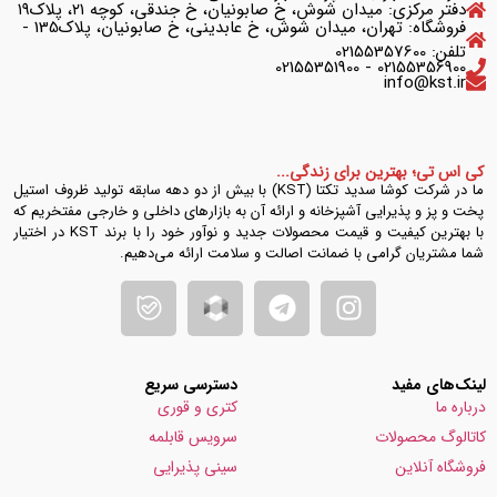
دفتر مرکزی: میدان شوش، خ صابونیان، خ جندقی، کوچه ۲۱، پلاک۱۹
فروشگاه: تهران، میدان شوش، خ عابدینی، خ صابونیان، پلاک135 -
تلفن: 02155357600
02155356900 - 02155351900
info@kst.ir
کی اس تی؛ بهترین برای زندگی...
ما در شرکت کوشا سدید تکتا (KST) با بیش از دو دهه سابقه تولید ظروف استیل
پخت و پز و پذیرایی آشپزخانه و ارائه آن به بازارهای داخلی و خارجی مفتخریم که
با بهترین کیفیت و قیمت محصولات جدید و نوآور خود را با برند KST در اختیار
شما مشتریان گرامی با ضمانت اصالت و سلامت ارائه می‌دهیم.
لینک‌های مفید
دسترسی سریع
درباره ما
کتری و قوری
کاتالوگ محصولات
سرویس قابلمه
فروشگاه آنلاین
سینی پذیرایی