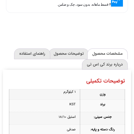
۴ قسط ماهانه. بدون سود، چک و ضامن.
مشخصات محصول
توضیحات محصول
راهنمای استفاده
درباره برند کی اس تی
توضیحات تکمیلی
1 کیلوگرم
وزن
برند
KST
جنس سینی:
استیل 18/10
رنگ دسته و پایه:
صدفی