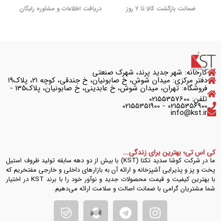
ضمانت بازگشت کالا تا ۷ روز
دریافت اطلاعات و مشاوره رایگان
کارخانه: شهر جدید پرند، شهرک صنعتی
دفتر مرکزی: میدان شوش، خ صابونیان، خ جندقی، کوچه ۲۱، پلاک۱۹
فروشگاه: تهران، میدان شوش، خ عابدینی، خ صابونیان، پلاک135 -
تلفن: 02155357600
02155356900 - 02155351900
info@kst.ir
کی اس تی؛ بهترین برای زندگی...
ما در شرکت کوشا سدید تکتا (KST) با بیش از دو دهه سابقه تولید ظروف استیل
پخت و پز و پذیرایی آشپزخانه و ارائه آن به بازارهای داخلی و خارجی مفتخریم که
با بهترین کیفیت و قیمت محصولات جدید و نوآور خود را با برند KST در اختیار
شما مشتریان گرامی با ضمانت اصالت و سلامت ارائه می‌دهیم.