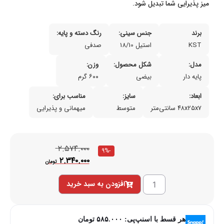
میز پذیرایی شما تبدیل شود.
برند
جنس سینی:
رنگ دسته و پایه:
KST
استیل 18/10
صدفی
مدل:
شکل محصول:
وزن:
پایه دار
بیضی
۶۰۰ گرم
ابعاد:
سایز:
مناسب برای:
۴۸x۲۵x۷ سانتی‌متر
متوسط
میهمانی و پذیرایی
۲.۵۷۴.۰۰۰
-9%
۲.۳۴۰.۰۰۰
تومان
افزودن به سبد خرید
هر قسط با اسنپ‌پی:
۵۸۵.۰۰۰
تومان