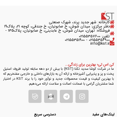
کارخانه: شهر جدید پرند، شهرک صنعتی
دفتر مرکزی: میدان شوش، خ صابونیان، خ جندقی، کوچه ۲۱، پلاک۱۹
فروشگاه: تهران، میدان شوش، خ عابدینی، خ صابونیان، پلاک135 -
تلفن: 02155357600
02155356900 - 02155351900
info@kst.ir
کی اس تی؛ بهترین برای زندگی...
ما در شرکت کوشا سدید تکتا (KST) با بیش از دو دهه سابقه تولید ظروف استیل
پخت و پز و پذیرایی آشپزخانه و ارائه آن به بازارهای داخلی و خارجی مفتخریم که
با بهترین کیفیت و قیمت محصولات جدید و نوآور خود را با برند KST در اختیار
شما مشتریان گرامی با ضمانت اصالت و سلامت ارائه می‌دهیم.
لینک‌های مفید
دسترسی سریع