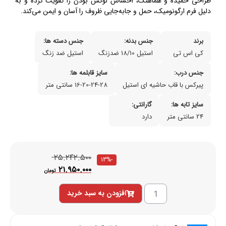
طراحی خمیده و هماهنگ، احساس لوکس بودن را تقویت کرده و به
دلیل فرم ارگونومیک، حمل و جابه‌جایی ظروف را آسان و ایمن می‌کند.
برند
جنس بدنه:
جنس دسته ها:
کی اس تی
استیل 18/10 ضدزنگ
استیل ضد زنگ
جنس درب:
سایز قابلمه ها:
پیرکس با قاب حاشیه ای استیل
16-20-24-28 سانتی متر
سایز تابه ها:
گارانتی:
24 سانتی متر
دارد
۲۵.۲۴۲.۵۰۰
-13%
۲۱.۹۵۰.۰۰۰
تومان
افزودن به سبد خرید