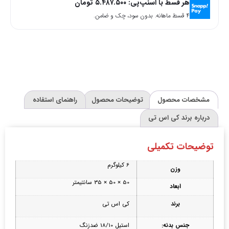
هر قسط با اسنپ‌پی:
۵.۴۸۷.۵۰۰
تومان
۴ قسط ماهانه. بدون سود، چک و ضامن.
مشخصات محصول
توضیحات محصول
راهنمای استفاده
درباره برند کی اس تی
توضیحات تکمیلی
6 کیلوگرم
وزن
50 × 50 × 35 سانتیمتر
ابعاد
برند
کی اس تی
جنس بدنه:
استیل 18/10 ضدزنگ