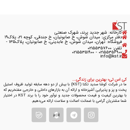
کارخانه: شهر جدید پرند، شهرک صنعتی
دفتر مرکزی: میدان شوش، خ صابونیان، خ جندقی، کوچه ۲۱، پلاک۱۹
فروشگاه: تهران، میدان شوش، خ عابدینی، خ صابونیان، پلاک135 -
تلفن: 02155357600
02155356900 - 02155351900
info@kst.ir
کی اس تی؛ بهترین برای زندگی...
ما در شرکت کوشا سدید تکتا (KST) با بیش از دو دهه سابقه تولید ظروف استیل
پخت و پز و پذیرایی آشپزخانه و ارائه آن به بازارهای داخلی و خارجی مفتخریم که
با بهترین کیفیت و قیمت محصولات جدید و نوآور خود را با برند KST در اختیار
شما مشتریان گرامی با ضمانت اصالت و سلامت ارائه می‌دهیم.