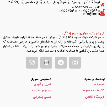
فروشگاه: تهران، میدان شوش، خ عابدینی، خ صابونیان، پلاک135 -
تلفن: 02155357600
02155356900 - 02155351900
info@kst.ir
کی اس تی؛ بهترین برای زندگی...
ما در شرکت کوشا سدید تکتا (KST) با بیش از دو دهه سابقه تولید ظروف استیل
پخت و پز و پذیرایی آشپزخانه و ارائه آن به بازارهای داخلی و خارجی مفتخریم که
با بهترین کیفیت و قیمت محصولات جدید و نوآور خود را با برند KST در اختیار
شما مشتریان گرامی با ضمانت اصالت و سلامت ارائه می‌دهیم.
لینک‌های مفید
دسترسی سریع
درباره ما
کتری و قوری
کاتالوگ محصولات
سرویس قابلمه
فروشگاه آنلاین
سینی پذیرایی