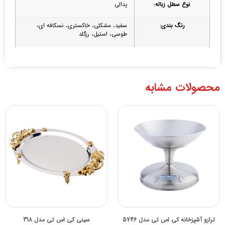
نوع سطل زباله:
پدالی
رنگ بندی:
سفید، مشکلی، خاکستری، نسکافه ای،
طوسی، استیل، رزگلد
محصولات مشابه
ترازو آشپزخانه كی اس تی مدل 5746
سینی کی اس تی مدل 318