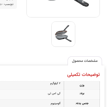
نچسب - در
مشخصات محصول
توضیحات تکمیلی
2 کیلوگرم
وزن
برند:
کی اس تی
جنس بدنه:
آلومینیوم