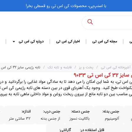
با اسنپ‌پی، محصولات کی اس تی رو قسطی بخر!
ی
مجله کی اس تی
اخبار کی اس تی
درباره کی اس تی
 آشپزخانه کی اس تی
/
پخت و پز
/
قابلمه و تابه تک
/
تابه رژیمی سایز 32 کی اس تی 9033
ی اس تی 9033
ی اس تی، به شما این امکان را می دهد تا به سادگی مواد غذایی را برگردانید و د
کنواخت طبخ کنید. وجود یک آهنربای قوی در بین دسته های تابه رژیمی کی اس
ی مناسب بین دو تابه مانع از بیرون ریخت روغن و مواد داخلی ماهی تابه به بیرو
جنس بدنه:
جنس دسته:
جنس درب:
اندازه:
ج
آلومینیوم
باکالیت نسوز
از جنس بدنه
32 سانتی متر
چ
قابل استفاده در:
گارانتی: