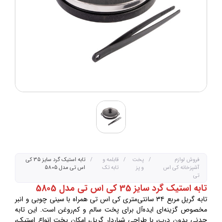
فروش لوازم
/
پخت
/
قابلمه و
/
تابه استیک گرد سایز 35 کی
آشپزخانه کی اس
و پز
تابه تک
اس تی مدل 5805
تی
تابه استیک گرد سایز 35 کی اس تی مدل 5805
تابه گریل مربع ۳۴ سانتی‌متری کی اس تی همراه با سینی چوبی و انبر
مخصوص گزینه‌ای ایده‌آل برای پخت سالم و کم‌روغن است. این تابه
چدنی بدون درب، با طراحی شیار‌دار گریل، امکان پخت انواع استیک،