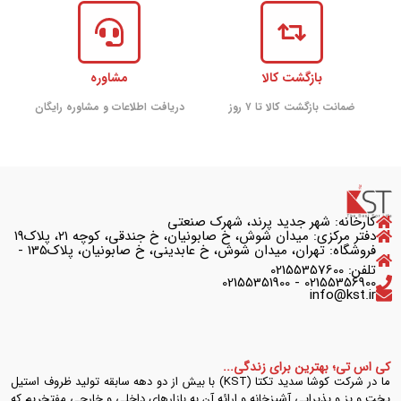
بازگشت کالا
مشاوره
ضمانت بازگشت کالا تا ۷ روز
دریافت اطلاعات و مشاوره رایگان
کارخانه: شهر جدید پرند، شهرک صنعتی
دفتر مرکزی: میدان شوش، خ صابونیان، خ جندقی، کوچه ۲۱، پلاک۱۹
فروشگاه: تهران، میدان شوش، خ عابدینی، خ صابونیان، پلاک135 -
تلفن: 02155357600
02155356900 - 02155351900
info@kst.ir
کی اس تی؛ بهترین برای زندگی...
ما در شرکت کوشا سدید تکتا (KST) با بیش از دو دهه سابقه تولید ظروف استیل
پخت و پز و پذیرایی آشپزخانه و ارائه آن به بازارهای داخلی و خارجی مفتخریم که