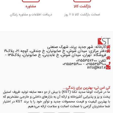
بازگشت کالا
مشاوره
ضمانت بازگشت کالا تا ۷ روز
دریافت اطلاعات و مشاوره رایگان
کارخانه: شهر جدید پرند، شهرک صنعتی
دفتر مرکزی: میدان شوش، خ صابونیان، خ جندقی، کوچه ۲۱، پلاک۱۹
فروشگاه: تهران، میدان شوش، خ عابدینی، خ صابونیان، پلاک135 -
تلفن: 02155357600
02155356900 - 02155351900
info@kst.ir
کی اس تی؛ بهترین برای زندگی...
ما در شرکت کوشا سدید تکتا (KST) با بیش از دو دهه سابقه تولید ظروف استیل
پخت و پز و پذیرایی آشپزخانه و ارائه آن به بازارهای داخلی و خارجی مفتخریم که
با بهترین کیفیت و قیمت محصولات جدید و نوآور خود را با برند KST در اختیار
شما مشتریان گرامی با ضمانت اصالت و سلامت ارائه می‌دهیم.