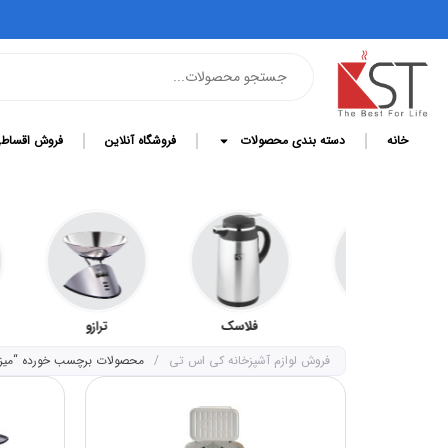
خانه
دسته بندی محصولات
فروشگاه آنلاین
فروش اقساط
کلمن
فلاسک
ترازو
قابلمه 
فروش لوازم آشپزخانه کی اس تی
/
محصولات برچسب خورده “میز ات