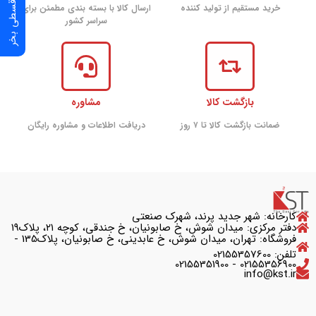
خرید مستقیم از تولید کننده
ارسال کالا با بسته بندی مطمئن برای
سراسر کشور
بازگشت کالا
مشاوره
ضمانت بازگشت کالا تا ۷ روز
دریافت اطلاعات و مشاوره رایگان
کارخانه: شهر جدید پرند، شهرک صنعتی
دفتر مرکزی: میدان شوش، خ صابونیان، خ جندقی، کوچه ۲۱، پلاک۱۹
فروشگاه: تهران، میدان شوش، خ عابدینی، خ صابونیان، پلاک135 -
تلفن: 02155357600
02155356900 - 02155351900
info@kst.ir