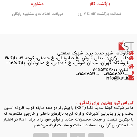
بازگشت کالا
مشاوره
ضمانت بازگشت کالا تا ۷ روز
دریافت اطلاعات و مشاوره رایگان
کارخانه: شهر جدید پرند، شهرک صنعتی
دفتر مرکزی: میدان شوش، خ صابونیان، خ جندقی، کوچه ۲۱، پلاک۱۹
فروشگاه: تهران، میدان شوش، خ عابدینی، خ صابونیان، پلاک135 -
تلفن: 02155357600
02155356900 - 02155351900
info@kst.ir
کی اس تی؛ بهترین برای زندگی...
ما در شرکت کوشا سدید تکتا (KST) با بیش از دو دهه سابقه تولید ظروف استیل
پخت و پز و پذیرایی آشپزخانه و ارائه آن به بازارهای داخلی و خارجی مفتخریم که
با بهترین کیفیت و قیمت محصولات جدید و نوآور خود را با برند KST در اختیار
شما مشتریان گرامی با ضمانت اصالت و سلامت ارائه می‌دهیم.