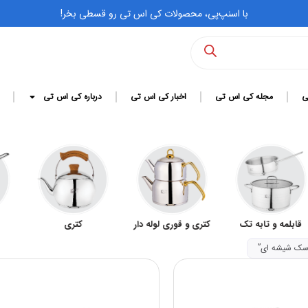
با اسنپ‌پی، محصولات کی اس تی رو قسطی بخر!
ی
مجله کی اس تی
اخبار کی اس تی
درباره کی اس تی
و تابه تک
کتری و قوری لوله دار
کتری
شیرج
سک شیشه ای”