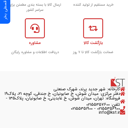
خرید مستقیم از تولید کننده
ارسال کالا با بسته بندی مطمئن برای
سراسر کشور
بازگشت کالا
مشاوره
ضمانت بازگشت کالا تا ۷ روز
دریافت اطلاعات و مشاوره رایگان
کارخانه: شهر جدید پرند، شهرک صنعتی
دفتر مرکزی: میدان شوش، خ صابونیان، خ جندقی، کوچه ۲۱، پلاک۱۹
فروشگاه: تهران، میدان شوش، خ عابدینی، خ صابونیان، پلاک135 -
تلفن: 02155357600
02155356900 - 02155351900
info@kst.ir