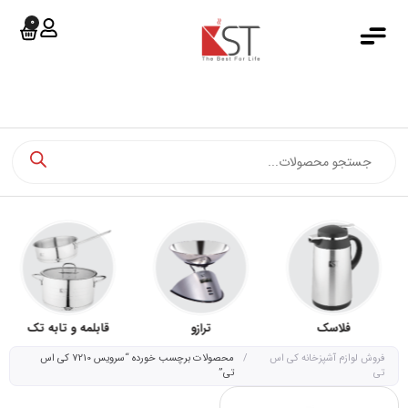
0
جستجو کرد
خانه
دسته بندی محصولات
فروشگاه آنلاین
فروش اقساطی
مجله کی اس تی
اخبار کی اس تی
درباره کی اس تی
فلاسک
ترازو
قابلمه و تابه تک
تماس با ما
فروش لوازم آشپزخانه کی اس
/
محصولات برچسب خورده “سرویس 7210 کی اس
تی
تی”