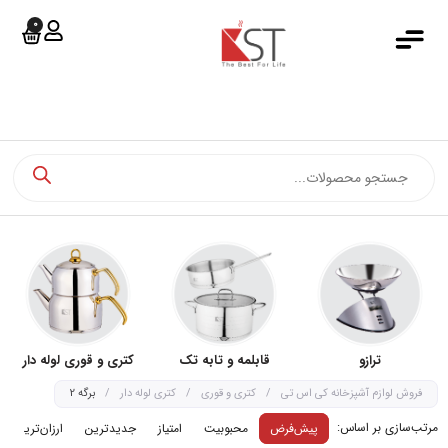
0
جستجو کرد
خانه
دسته بندی محصولات
فروشگاه آنلاین
فروش اقساطی
مجله کی اس تی
اخبار کی اس تی
درباره کی اس تی
ترازو
قابلمه و تابه تک
کتری و قوری لوله دار
تماس با ما
فروش لوازم آشپزخانه کی اس تی
/
کتری و قوری
/
کتری لوله دار
/
برگه 2
مرتب‌سازی بر اساس:
پیش‌فرض
محبوبیت
امتیاز
جدیدترین
ارزان‌ترین