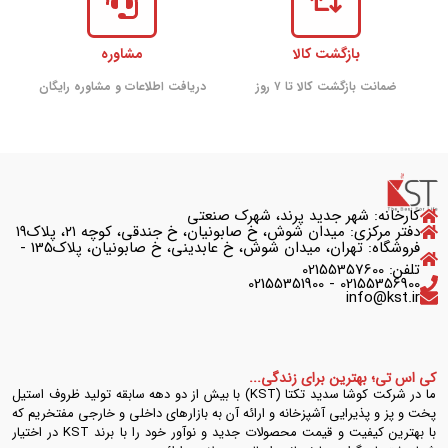
بازگشت کالا
مشاوره
ضمانت بازگشت کالا تا ۷ روز
دریافت اطلاعات و مشاوره رایگان
کارخانه: شهر جدید پرند، شهرک صنعتی
دفتر مرکزی: میدان شوش، خ صابونیان، خ جندقی، کوچه ۲۱، پلاک۱۹
فروشگاه: تهران، میدان شوش، خ عابدینی، خ صابونیان، پلاک135 -
تلفن: 02155357600
02155356900 - 02155351900
info@kst.ir
کی اس تی؛ بهترین برای زندگی...
ما در شرکت کوشا سدید تکتا (KST) با بیش از دو دهه سابقه تولید ظروف استیل
پخت و پز و پذیرایی آشپزخانه و ارائه آن به بازارهای داخلی و خارجی مفتخریم که
با بهترین کیفیت و قیمت محصولات جدید و نوآور خود را با برند KST در اختیار