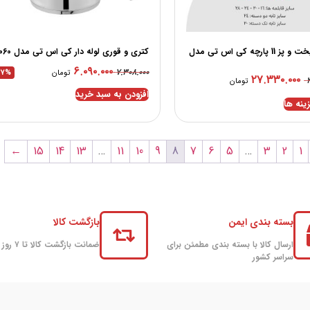
سرویس پخت و پز 11 پارچه کی اس تی مدل
كتری و قوری لوله دار کی اس تی مدل 1060
۶.۰۹۰.۰۰۰
۷.۳۰۸.۰۰۰
تومان
17%
۲۷.۳۳۰.۰۰۰
تومان
افزودن به سبد خرید
ینه ها
←
15
14
13
…
11
10
9
8
7
6
5
…
3
2
1
بسته بندی ایمن
بازگشت کالا
ارسال کالا با بسته بندی مطمئن برای
ضمانت بازگشت کالا تا ۷ روز
سراسر کشور