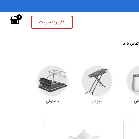
0
ورود/عضویت
تماس با ما
وش
میز اتو
جاظرفی
سرویس قابل