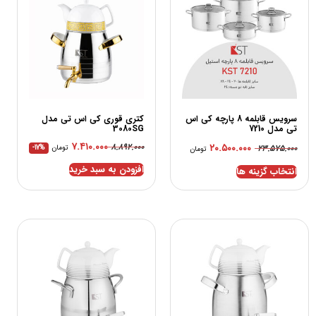
سرویس قابلمه 8 پارچه کی اس
کتری قوری کی اس تی مدل
تی مدل 7210
3080SG
۷.۴۱۰.۰۰۰
۸.۸۹۲.۰۰۰
۲۰.۵۰۰.۰۰۰
۲۳.۵۷۵.۰۰۰
تومان
-17%
تومان
افزودن به سبد خرید
انتخاب گزینه ها