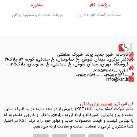
بازگشت کالا
مشاوره
ضمانت بازگشت کالا تا ۷ روز
دریافت اطلاعات و مشاوره رایگان
کارخانه: شهر جدید پرند، شهرک صنعتی
دفتر مرکزی: میدان شوش، خ صابونیان، خ جندقی، کوچه ۲۱، پلاک۱۹
فروشگاه: تهران، میدان شوش، خ عابدینی، خ صابونیان، پلاک135 -
تلفن: 02155357600
02155356900 - 02155351900
info@kst.ir
کی اس تی؛ بهترین برای زندگی...
ما در شرکت کوشا سدید تکتا (KST) با بیش از دو دهه سابقه تولید ظروف استیل
پخت و پز و پذیرایی آشپزخانه و ارائه آن به بازارهای داخلی و خارجی مفتخریم که
با بهترین کیفیت و قیمت محصولات جدید و نوآور خود را با برند KST در اختیار
شما مشتریان گرامی با ضمانت اصالت و سلامت ارائه می‌دهیم.