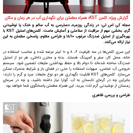
گزارش ویژه: کلمن‌ KST؛ همراه مطمئن برای نگهداری آب در هر زمان و مکان
مجله کی اس تی: در زندگی روزمره، دسترسی به آب سالم و خنک یا نوشیدنی
گرم، بخشی مهم از مراقبت از سلامتی و آسایش ماست. کلمن‌های استیل KST با
بهره‌گیری از استیل ضدزنگ مرغوب ۱۸/۱۰ و طراحی مقاوم، پاسخی مطمئن به این
نیاز ارائه می‌کنند.
این سری کلمن‌ها در سه ظرفیت ۶، ۸ و ۱۰ لیتر عرضه شده و مناسب استفاده در
خانه، محل کار، سفر و کمپینگ هستند. بدنه و مخزن داخلی، هر دو از استیل
ضدزنگ ساخته شده‌اند تا دوام بالا و حفظ بهداشتی مایعات تضمین شود. سیستم
خروجی آب ضامنی، سهولت استفاده را حتی در فضای باز و شرایط متحرک ممکن
می‌سازد. کلمن‌های KST قابلیت نگهداری هر دو نوع مایعات سرد و گرم را دارند؛
بنابراین چه در گرمای تابستان به آب گوارا نیاز داشته باشید، و چه در سرمای
زمستان از نوشیدنی گرم لذت ببرید، این همراه مطمئن پاسخگوی شما خواهد بود.
طراحی و بررسی ظاهری