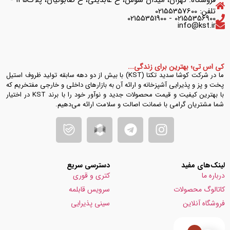
فروشگاه: تهران، میدان شوش، خ عابدینی، خ صابونیان، پلاک135 -
تلفن: 02155357600
02155356900 - 02155351900
info@kst.ir
کی اس تی؛ بهترین برای زندگی...
ما در شرکت کوشا سدید تکتا (KST) با بیش از دو دهه سابقه تولید ظروف استیل
پخت و پز و پذیرایی آشپزخانه و ارائه آن به بازارهای داخلی و خارجی مفتخریم که
با بهترین کیفیت و قیمت محصولات جدید و نوآور خود را با برند KST در اختیار
شما مشتریان گرامی با ضمانت اصالت و سلامت ارائه می‌دهیم.
لینک‌های مفید
دسترسی سریع
درباره ما
کتری و قوری
کاتالوگ محصولات
سرویس قابلمه
فروشگاه آنلاین
سینی پذیرایی