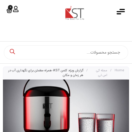
0
جستجو کرد
خانه
دسته بندی محصولات
فروشگاه آنلاین
فروش اقساطی
Home
/
مجله کی
/
گزارش ویژه: کلمن‌ KST؛ همراه مطمئن برای نگهداری آب در
اس تی
هر زمان و مکان
مجله کی اس تی
اخبار کی اس تی
درباره کی اس تی
تماس با ما