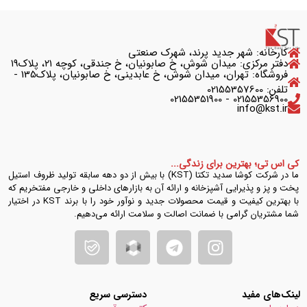
کارخانه: شهر جدید پرند، شهرک صنعتی
دفتر مرکزی: میدان شوش، خ صابونیان، خ جندقی، کوچه ۲۱، پلاک۱۹
فروشگاه: تهران، میدان شوش، خ عابدینی، خ صابونیان، پلاک135 -
تلفن: 02155357600
02155356900 - 02155351900
info@kst.ir
کی اس تی؛ بهترین برای زندگی...
ما در شرکت کوشا سدید تکتا (KST) با بیش از دو دهه سابقه تولید ظروف استیل
پخت و پز و پذیرایی آشپزخانه و ارائه آن به بازارهای داخلی و خارجی مفتخریم که
با بهترین کیفیت و قیمت محصولات جدید و نوآور خود را با برند KST در اختیار
شما مشتریان گرامی با ضمانت اصالت و سلامت ارائه می‌دهیم.
لینک‌های مفید
دسترسی سریع